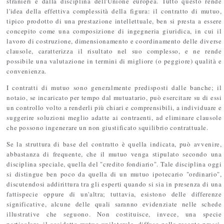
stranieri e dalla disciplina dell'Unione europea. Tutto questo rende
l'idea della effettiva complessità della figura: il contratto di mutuo,
tipico prodotto di una prestazione intellettuale, ben si presta a essere
concepito come una composizione di ingegneria giuridica, in cui il
lavoro di costruzione, dimensionamento e coordinamento delle diverse
clausole, caratterizza il risultato nel suo complesso, e ne rende
possibile una valutazione in termini di migliore (o peggiore) qualità e
convenienza.
I contratti di mutuo sono generalmente predisposti dalle banche; il
notaio, se incaricato per tempo dal mutuatario, può esercitare su di essi
un controllo volto a renderli più chiari e comprensibili, a individuare e
suggerire soluzioni meglio adatte ai contraenti, ad eliminare clausole
che possono ingenerare un non giustificato squilibrio contrattuale.
Se la struttura di base del contratto è quella indicata, può avvenire,
abbastanza di frequente, che il mutuo venga stipulato secondo una
disciplina speciale, quella del "credito fondiario". Tale disciplina oggi
si distingue ben poco da quella di un mutuo ipotecario "ordinario",
discutendosi addirittura tra gli esperti quando si sia in presenza di una
fattispecie oppure di un'altra; tuttavia, esistono delle differenze
significative, alcune delle quali saranno evidenziate nelle schede
illustrative che seguono. Non costituisce, invece, una specie
particolare, il cosidetto mutuo unilaterale, diffuso nella recente prassi.