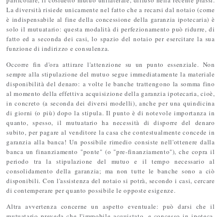
La diversità risiede unicamente nel fatto che a recarsi dal notaio (come
è indispensabile al fine della concessione della garanzia ipotecaria) è
solo il mutuatario: questa modalità di perfezionamento può ridurre, di
fatto ed a seconda dei casi, lo spazio del notaio per esercitare la sua
funzione di indirizzo e consulenza.
Occorre fin d'ora attirare l'attenzione su un punto essenziale. Non
sempre alla stipulazione del mutuo segue immediatamente la materiale
disponibilità del denaro: a volte le banche trattengono la somma fino
al momento della effettiva acquisizione della garanzia ipotecaria, cioè,
in concreto (a seconda dei diversi modelli), anche per una quindicina
di giorni (o più) dopo la stipula. Il punto è di notevole importanza in
quanto, spesso, il mutuatario ha necessità di disporre del denaro
subito, per pagare al venditore la casa che contestualmente concede in
garanzia alla banca! Un possibile rimedio consiste nell'ottenere dalla
banca un finanziamento "ponte" (o "pre-finanziamento"), che copra il
periodo tra la stipulazione del mutuo e il tempo necessario al
consolidamento della garanzia; ma non tutte le banche sono a ciò
disponibili. Con l'assistenza del notaio si potrà, secondo i casi, cercare
di contemperare per quanto possibile le opposte esigenze.
Altra avvertenza concerne un aspetto eventuale: può darsi che il
mutuatario preveda che l'immobile acquistato, e concesso in ipoteca,