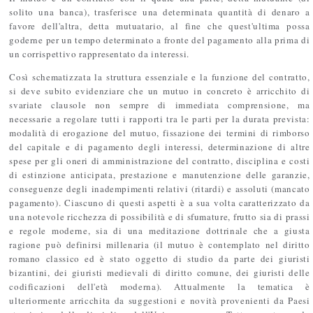
solito una banca), trasferisce una determinata quantità di denaro a
favore dell'altra, detta mutuatario, al fine che quest'ultima possa
goderne per un tempo determinato a fronte del pagamento alla prima di
un corrispettivo rappresentato da interessi.
Così schematizzata la struttura essenziale e la funzione del contratto,
si deve subito evidenziare che un mutuo in concreto è arricchito di
svariate clausole non sempre di immediata comprensione, ma
necessarie a regolare tutti i rapporti tra le parti per la durata prevista:
modalità di erogazione del mutuo, fissazione dei termini di rimborso
del capitale e di pagamento degli interessi, determinazione di altre
spese per gli oneri di amministrazione del contratto, disciplina e costi
di estinzione anticipata, prestazione e manutenzione delle garanzie,
conseguenze degli inadempimenti relativi (ritardi) e assoluti (mancato
pagamento). Ciascuno di questi aspetti è a sua volta caratterizzato da
una notevole ricchezza di possibilità e di sfumature, frutto sia di prassi
e regole moderne, sia di una meditazione dottrinale che a giusta
ragione può definirsi millenaria (il mutuo è contemplato nel diritto
romano classico ed è stato oggetto di studio da parte dei giuristi
bizantini, dei giuristi medievali di diritto comune, dei giuristi delle
codificazioni dell'età moderna). Attualmente la tematica è
ulteriormente arricchita da suggestioni e novità provenienti da Paesi